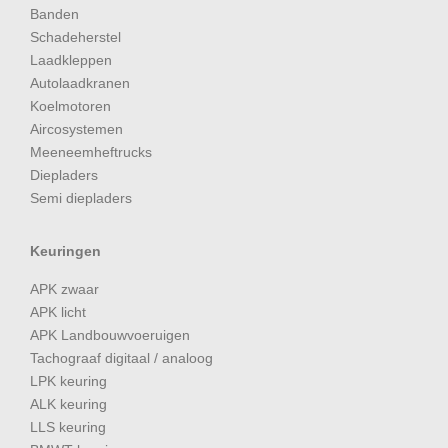
Banden
Schadeherstel
Laadkleppen
Autolaadkranen
Koelmotoren
Aircosystemen
Meeneemheftrucks
Diepladers
Semi diepladers
Keuringen
APK zwaar
APK licht
APK Landbouwvoeruigen
Tachograaf digitaal / analoog
LPK keuring
ALK keuring
LLS keuring